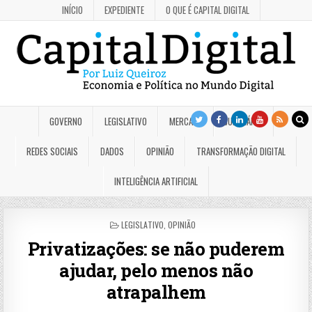
INÍCIO
EXPEDIENTE
O QUE É CAPITAL DIGITAL
GOVERNO
LEGISLATIVO
MERCADO
JUDICIÁRIO
REDES SOCIAIS
DADOS
OPINIÃO
TRANSFORMAÇÃO DIGITAL
INTELIGÊNCIA ARTIFICIAL
POSTED
LEGISLATIVO
,
OPINIÃO
IN
Privatizações: se não puderem
ajudar, pelo menos não
atrapalhem