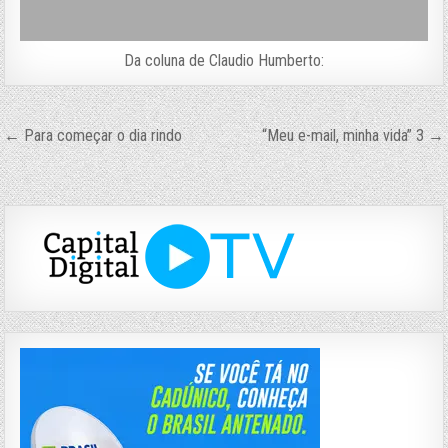
Da coluna de Claudio Humberto:
Navegação
← Para começar o dia rindo
“Meu e-mail, minha vida” 3 →
de
Post