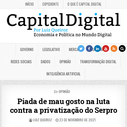
INÍCIO
EXPEDIENTE
O QUE É CAPITAL DIGITAL
GOVERNO
LEGISLATIVO
MERCADO
JUDICIÁRIO
REDES SOCIAIS
DADOS
OPINIÃO
TRANSFORMAÇÃO DIGITAL
INTELIGÊNCIA ARTIFICIAL
POSTED
OPINIÃO
IN
Piada de mau gosto na luta
contra a privatização do Serpro
LUIZ QUEIROZ
23 DE NOVEMBRO DE 2021