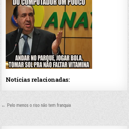
Notícias relacionadas:
Navegação
← Pelo menos o riso não tem franquia
de
Post