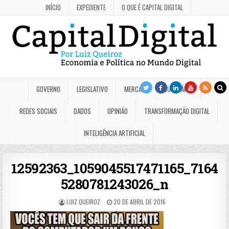
INÍCIO
EXPEDIENTE
O QUE É CAPITAL DIGITAL
GOVERNO
LEGISLATIVO
MERCADO
JUDICIÁRIO
REDES SOCIAIS
DADOS
OPINIÃO
TRANSFORMAÇÃO DIGITAL
INTELIGÊNCIA ARTIFICIAL
12592363_1059045517471165_7164
5280781243026_n
LUIZ QUEIROZ
20 DE ABRIL DE 2016