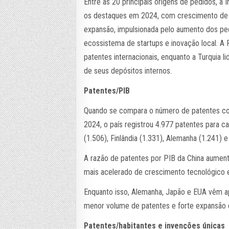
Entre as 20 principais origens de pedidos, a 
os destaques em 2024, com crescimento de do
expansão, impulsionada pelo aumento dos pe
ecossistema de startups e inovação local. A
patentes internacionais, enquanto a Turquia 
de seus depósitos internos.
Patentes/PIB
Quando se compara o número de patentes c
2024, o país registrou 4.977 patentes para c
(1.506), Finlândia (1.331), Alemanha (1.241) 
A razão de patentes por PIB da China aumento
mais acelerado de crescimento tecnológico 
Enquanto isso, Alemanha, Japão e EUA vêm a
menor volume de patentes e forte expansão 
Patentes/habitantes e invenções únicas