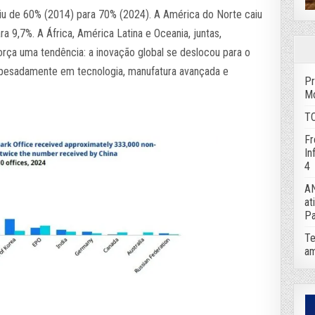
iu de 60% (2014) para 70% (2024). A América do Norte caiu
a 9,7%. A África, América Latina e Oceania, juntas,
rça uma tendência: a inovação global se deslocou para o
o pesadamente em tecnologia, manufatura avançada e
Pr
Mo
TC
Fr
In
4
AN
at
Pa
Te
am