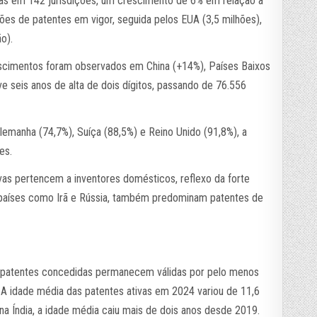
vas em 142 jurisdições, um crescimento de 6% em relação a
ões de patentes em vigor, seguida pelos EUA (3,5 milhões),
o).
rescimentos foram observados em China (+14%), Países Baixos
ve seis anos de alta de dois dígitos, passando de 76.556
emanha (74,7%), Suíça (88,5%) e Reino Unido (91,8%), a
es.
vas pertencem a inventores domésticos, reflexo da forte
Em países como Irã e Rússia, também predominam patentes de
as patentes concedidas permanecem válidas por pelo menos
 A idade média das patentes ativas em 2024 variou de 11,6
 e na Índia, a idade média caiu mais de dois anos desde 2019.