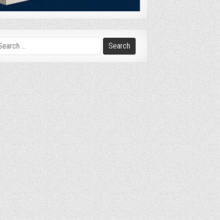
arch
r: