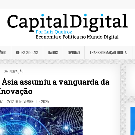
ÁRIO
REDES SOCIAIS
DADOS
OPINIÃO
TRANSFORMAÇÃO DIGITAL
POSTED
INOVAÇÃO
IN
 Ásia assumiu a vanguarda da
Inovação
OZ
12 DE NOVEMBRO DE 2025