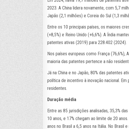
Em 2024, havia 19,7 milhões de patentes ati
2023. A China lidera novamente, com 5,7 milh
Japão (2,1 milhões) e Coreia do Sul (1,3 milhã
Entre os 10 principais países, os maiores c
(+8,5%) e Reino Unido (+6,6%). A Índia mante
patentes ativas (2019) para 228.402 (2024).
Nos países europeus como França (76,6%), Al
maioria das patentes pertence a não resident
Já na China e no Japão, 80% das patentes ati
política de incentivo à inovação nacional. 
residentes.
Duração média
Entre as 85 jurisdições analisadas, 35,3% d
10 anos, e 17% chegam ao limite de 20 anos.
anos no Brasil a 6,5 anos na Itália. No Brasil