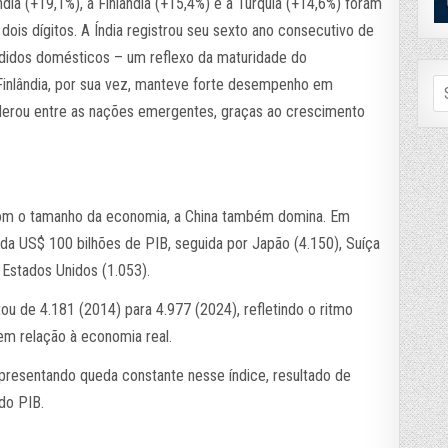
Índia (+19,1%), a Finlândia (+15,4%) e a Turquia (+14,6%) foram
is dígitos. A Índia registrou seu sexto ano consecutivo de
didos domésticos – um reflexo da maturidade do
Se
 Finlândia, por sua vez, manteve forte desempenho em
fo
liderou entre as nações emergentes, graças ao crescimento
om o tamanho da economia, a China também domina. Em
ada US$ 100 bilhões de PIB, seguida por Japão (4.150), Suíça
e Estados Unidos (1.053).
u de 4.181 (2014) para 4.977 (2024), refletindo o ritmo
em relação à economia real.
presentando queda constante nesse índice, resultado de
do PIB.