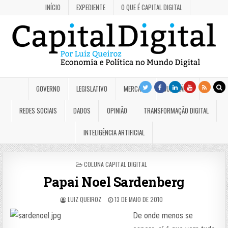
INÍCIO
EXPEDIENTE
O QUE É CAPITAL DIGITAL
GOVERNO
LEGISLATIVO
MERCADO
JUDICIÁRIO
REDES SOCIAIS
DADOS
OPINIÃO
TRANSFORMAÇÃO DIGITAL
INTELIGÊNCIA ARTIFICIAL
POSTED
COLUNA CAPITAL DIGITAL
IN
Papai Noel Sardenberg
LUIZ QUEIROZ
13 DE MAIO DE 2010
De onde menos se