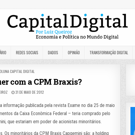
ÁRIO
REDES SOCIAIS
DADOS
OPINIÃO
TRANSFORMAÇÃO DIGITAL
OSTED
OLUNA CAPITAL DIGITAL
N
uer com a CPM Braxis?
EIROZ
31 DE MAIO DE 2012
 informação publicada pela revista Exame no dia 25 de maio
timentos da Caixa Econômica Federal – teria comprado pelo
i, que estariam em poder de acionistas minoritários.
. Os minoritários da CPM Braxis Capgemini são: a holding