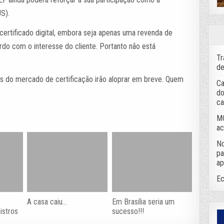
US).
certificado digital, embora seja apenas uma revenda de
rdo com o interesse do cliente. Portanto não está
Tr
de
rs do mercado de certificação irão aloprar em breve. Quem
Ca
do
ca
MC
ac
No
pa
ap
Ec
A casa caiu…
Em Brasília seria um
istros
sucesso!!!