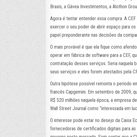
Braxis, a Gávea Investimentos, a Alothon Gro
Agora é tentar entender essa compra. A CEF
exercer o seu poder de abrir espaço para os 
papel preponderante nas decisões da compan
O mais provável é que ela fique como aferid
operar em fábrica de software para a CEF, que
contratação desses serviços. Seria naquela
seus serviços e eles forem atestados pela C
Outra hipótese possível remonta o período e
francês Capgemini. Em setembro de 2009, qu
R$ 520 milhões naquela época, a empresa de 
Wall Street Journal como “interessada em lu
O interesse pode estar no desejo da Caixa E
fornecedoras de certificados digitais para a
governo neste mercado. Sem contar que a CE