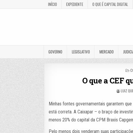
INÍCIO
EXPEDIENTE
O QUE É CAPITAL DIGITAL
GOVERNO
LEGISLATIVO
MERCADO
JUDICI
P
C
I
O que a CEF q
LUIZ QU
Minhas fontes governamentais garantem que a
está correta. A Caixapar – o braço de inves
menos 20% do capital da CPM Braxis Capgemin
Pelo menos dois venderam suas participações