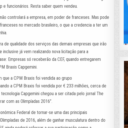
up e funcionários. Resta saber quem vendeu.
 não controlará a empresa, em poder de franceses. Mas pode
franceses no mercado brasileiro, o que a credencia a ter um
hia.
ora de qualidade dos serviços das demais empresas que irão
 inclusive já vem realizando nova licitação para a
 base: Empresas só receberão da CEF, quando entregarem
PM Braxis Capgemini.
m que a CPM Braxis foi vendida ao grupo
ando a CPM Braxis foi vendida por € 233 milhões, cerca de
tecnologia Capgemini chegou a ser citada pelo jornal The
crar com as Olimpíadas 2016”.
conômica Federal de tornar-se uma das principais
s Olimpíadas de 2016, além de ganhar musculatura dentro do
F ainda poderá reforçar a sua participação como a