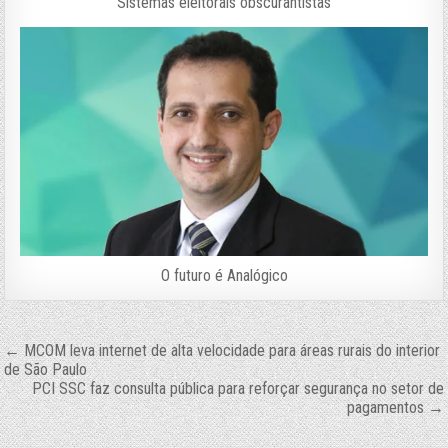
Sistemas eleitorais obscurantistas
O futuro é Analógico
Navegação
← MCOM leva internet de alta velocidade para áreas rurais do interior
de São Paulo
de
PCI SSC faz consulta pública para reforçar segurança no setor de
pagamentos →
Post