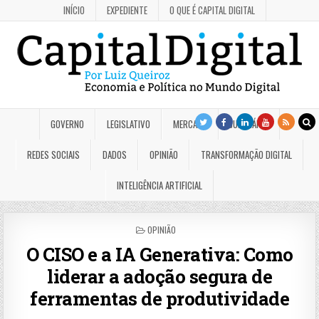
INÍCIO
EXPEDIENTE
O QUE É CAPITAL DIGITAL
GOVERNO
LEGISLATIVO
MERCADO
JUDICIÁRIO
REDES SOCIAIS
DADOS
OPINIÃO
TRANSFORMAÇÃO DIGITAL
INTELIGÊNCIA ARTIFICIAL
POSTED
OPINIÃO
IN
O CISO e a IA Generativa: Como
liderar a adoção segura de
ferramentas de produtividade