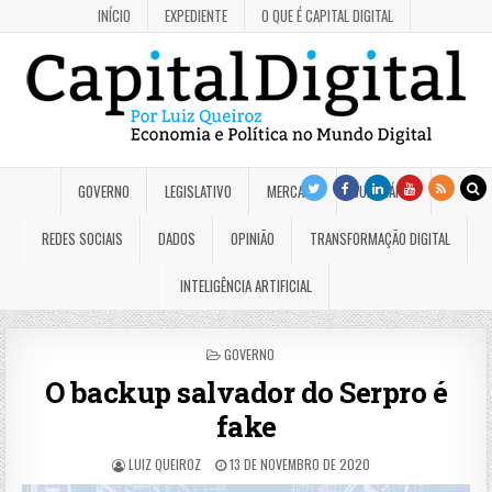
INÍCIO
EXPEDIENTE
O QUE É CAPITAL DIGITAL
GOVERNO
LEGISLATIVO
MERCADO
JUDICIÁRIO
REDES SOCIAIS
DADOS
OPINIÃO
TRANSFORMAÇÃO DIGITAL
INTELIGÊNCIA ARTIFICIAL
POSTED
GOVERNO
IN
O backup salvador do Serpro é
fake
LUIZ QUEIROZ
13 DE NOVEMBRO DE 2020