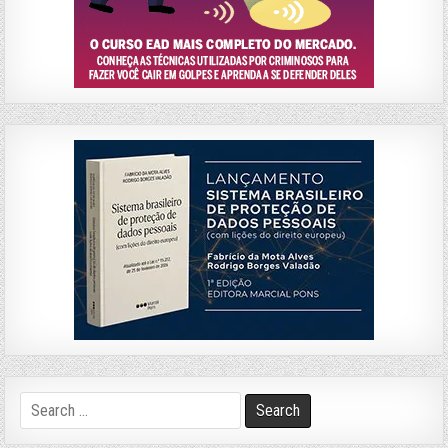
Search
for: