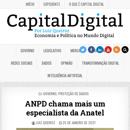
INÍCIO
EXPEDIENTE
O QUE É CAPITAL DIGITAL
GOVERNO
LEGISLATIVO
MERCADO
JUDICIÁRIO
REDES SOCIAIS
DADOS
OPINIÃO
TRANSFORMAÇÃO DIGITAL
INTELIGÊNCIA ARTIFICIAL
POSTED
GOVERNO
,
PROTEÇÃO DE DADOS
IN
ANPD chama mais um
especialista da Anatel
LUIZ QUEIROZ
25 DE JANEIRO DE 2021