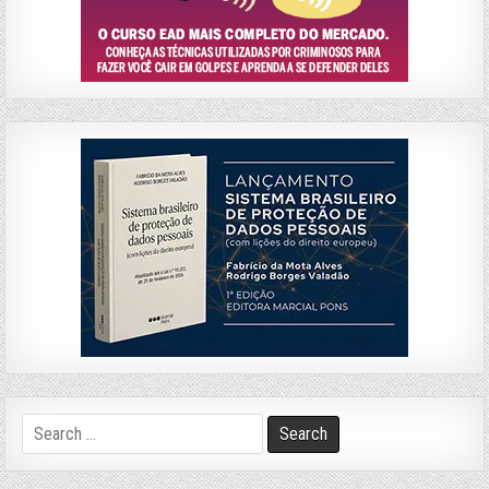
Search
for: