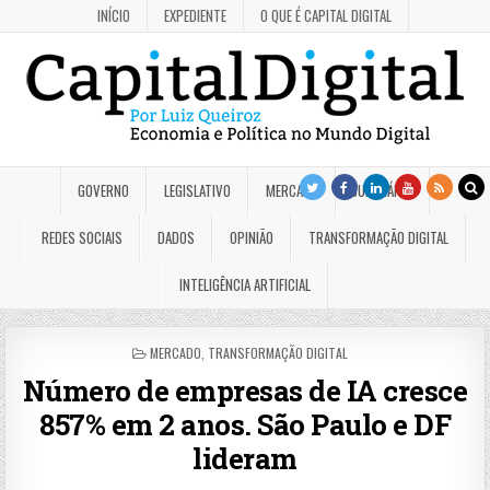
INÍCIO
EXPEDIENTE
O QUE É CAPITAL DIGITAL
GOVERNO
LEGISLATIVO
MERCADO
JUDICIÁRIO
REDES SOCIAIS
DADOS
OPINIÃO
TRANSFORMAÇÃO DIGITAL
INTELIGÊNCIA ARTIFICIAL
POSTED
MERCADO
,
TRANSFORMAÇÃO DIGITAL
IN
Número de empresas de IA cresce
857% em 2 anos. São Paulo e DF
lideram