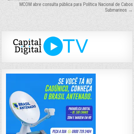
Navegação
MCOM abre consulta pública para Política Nacional de Cabos
de
Submarinos →
Post