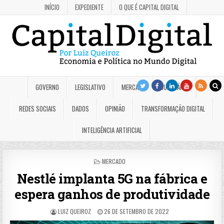
INÍCIO
EXPEDIENTE
O QUE É CAPITAL DIGITAL
GOVERNO
LEGISLATIVO
MERCADO
JUDICIÁRIO
REDES SOCIAIS
DADOS
OPINIÃO
TRANSFORMAÇÃO DIGITAL
INTELIGÊNCIA ARTIFICIAL
POSTED
MERCADO
IN
Nestlé implanta 5G na fábrica e
espera ganhos de produtividade
LUIZ QUEIROZ
26 DE SETEMBRO DE 2022