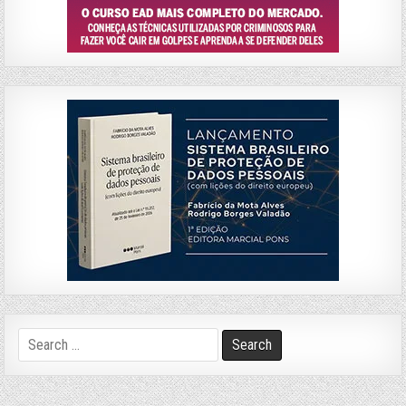
Search
for: