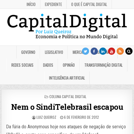
INÍCIO
EXPEDIENTE
O QUE É CAPITAL DIGITAL
GOVERNO
LEGISLATIVO
MERCADO
JUDICIÁRIO
REDES SOCIAIS
DADOS
OPINIÃO
TRANSFORMAÇÃO DIGITAL
INTELIGÊNCIA ARTIFICIAL
POSTED
COLUNA CAPITAL DIGITAL
IN
Nem o SindiTelebrasil escapou
LUIZ QUEIROZ
6 DE FEVEREIRO DE 2012
Da fúria do Anonymous hoje nos ataques de negação de serviço