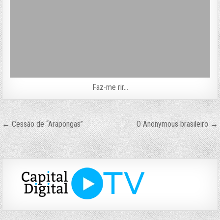
Faz-me rir…
Navegação
← Cessão de “Arapongas”
O Anonymous brasileiro →
de
Post