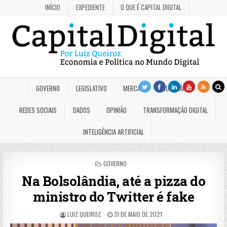
INÍCIO
EXPEDIENTE
O QUE É CAPITAL DIGITAL
GOVERNO
LEGISLATIVO
MERCADO
JUDICIÁRIO
REDES SOCIAIS
DADOS
OPINIÃO
TRANSFORMAÇÃO DIGITAL
INTELIGÊNCIA ARTIFICIAL
POSTED
GOVERNO
IN
Na Bolsolândia, até a pizza do
ministro do Twitter é fake
LUIZ QUEIROZ
31 DE MAIO DE 2021