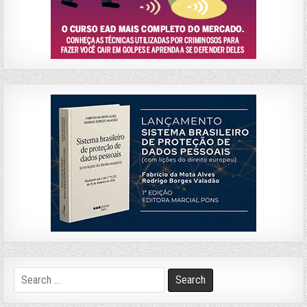
Search
for: