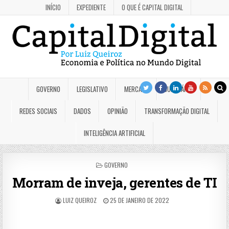
INÍCIO
EXPEDIENTE
O QUE É CAPITAL DIGITAL
GOVERNO
LEGISLATIVO
MERCADO
JUDICIÁRIO
REDES SOCIAIS
DADOS
OPINIÃO
TRANSFORMAÇÃO DIGITAL
INTELIGÊNCIA ARTIFICIAL
POSTED
GOVERNO
IN
Morram de inveja, gerentes de TI
LUIZ QUEIROZ
25 DE JANEIRO DE 2022