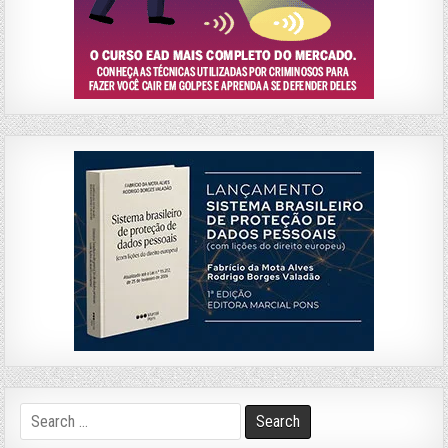
Search
for: