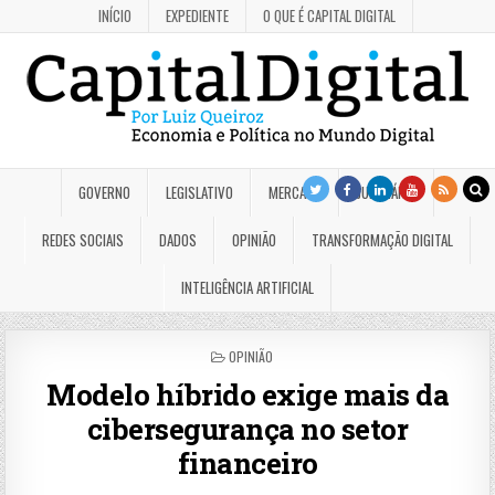
INÍCIO
EXPEDIENTE
O QUE É CAPITAL DIGITAL
GOVERNO
LEGISLATIVO
MERCADO
JUDICIÁRIO
REDES SOCIAIS
DADOS
OPINIÃO
TRANSFORMAÇÃO DIGITAL
INTELIGÊNCIA ARTIFICIAL
POSTED
OPINIÃO
IN
Modelo híbrido exige mais da
cibersegurança no setor
financeiro