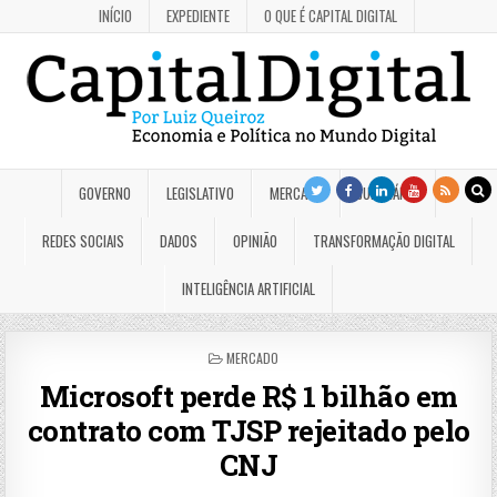
INÍCIO
EXPEDIENTE
O QUE É CAPITAL DIGITAL
GOVERNO
LEGISLATIVO
MERCADO
JUDICIÁRIO
REDES SOCIAIS
DADOS
OPINIÃO
TRANSFORMAÇÃO DIGITAL
INTELIGÊNCIA ARTIFICIAL
POSTED
MERCADO
IN
Microsoft perde R$ 1 bilhão em
contrato com TJSP rejeitado pelo
CNJ