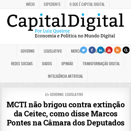
INÍCIO
EXPEDIENTE
O QUE É CAPITAL DIGITAL
GOVERNO
LEGISLATIVO
MERCADO
JUDICIÁRIO
REDES SOCIAIS
DADOS
OPINIÃO
TRANSFORMAÇÃO DIGITAL
INTELIGÊNCIA ARTIFICIAL
POSTED
GOVERNO
,
LEGISLATIVO
IN
MCTI não brigou contra extinção
da Ceitec, como disse Marcos
Pontes na Câmara dos Deputados