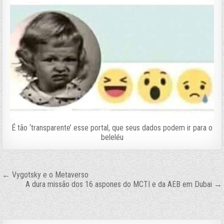
É tão ‘transparente’ esse portal, que seus dados podem ir para o
beleléu
Navegação
← Vygotsky e o Metaverso
A dura missão dos 16 aspones do MCTI e da AEB em Dubai →
de
Post