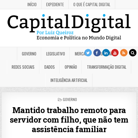
INÍCIO
EXPEDIENTE
O QUE É CAPITAL DIGITAL
GOVERNO
LEGISLATIVO
MERCADO
JUDICIÁRIO
REDES SOCIAIS
DADOS
OPINIÃO
TRANSFORMAÇÃO DIGITAL
INTELIGÊNCIA ARTIFICIAL
POSTED
GOVERNO
IN
Mantido trabalho remoto para
servidor com filho, que não tem
assistência familiar