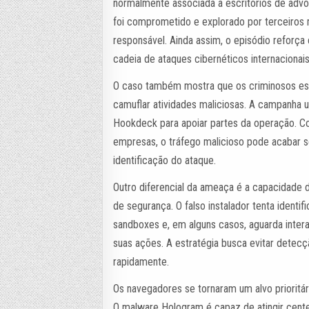
normalmente associada a escritórios de advoc
foi comprometido e explorado por terceiros 
responsável. Ainda assim, o episódio reforça
cadeia de ataques cibernéticos internacionais
O caso também mostra que os criminosos es
camuflar atividades maliciosas. A campanha 
Hookdeck para apoiar partes da operação. C
empresas, o tráfego malicioso pode acabar s
identificação do ataque.
Outro diferencial da ameaça é a capacidade 
de segurança. O falso instalador tenta identi
sandboxes e, em alguns casos, aguarda inte
suas ações. A estratégia busca evitar detec
rapidamente.
Os navegadores se tornaram um alvo prioritár
O malware Hologram é capaz de atingir centen