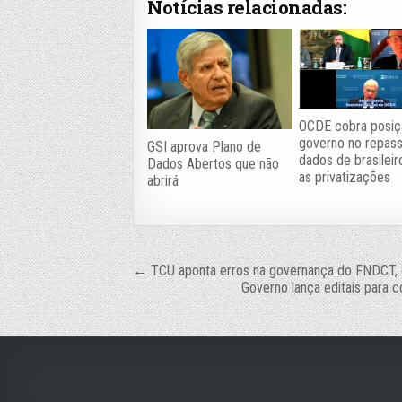
Notícias relacionadas:
OCDE cobra posiç
governo no repas
GSI aprova Plano de
dados de brasilei
Dados Abertos que não
as privatizações
abrirá
Navegação
← TCU aponta erros na governança do FNDCT, o m
Governo lança editais para 
de
Post