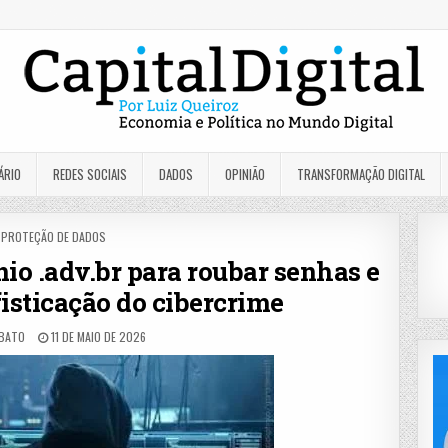
ÁRIO
REDES SOCIAIS
DADOS
OPINIÃO
TRANSFORMAÇÃO DIGITAL
POSTED
PROTEÇÃO DE DADOS
IN
o .adv.br para roubar senhas e
isticação do cibercrime
OBATO
11 DE MAIO DE 2026