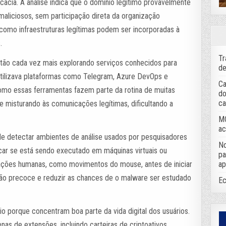
acia. A análise indica que o domínio legítimo provavelmente
maliciosos, sem participação direta da organização
 como infraestruturas legítimas podem ser incorporadas à
.
Tr
tão cada vez mais explorando serviços conhecidos para
de
utilizava plataformas como Telegram, Azure DevOps e
Ca
omo essas ferramentas fazem parte da rotina de muitas
do
ca
e misturando às comunicações legítimas, dificultando a
MC
ac
de detectar ambientes de análise usados por pesquisadores
No
ficar se está sendo executado em máquinas virtuais ou
pa
ap
rações humanas, como movimentos do mouse, antes de iniciar
ção precoce e reduzir as chances de o malware ser estudado
Ec
io porque concentram boa parte da vida digital dos usuários.
as de extensões, incluindo carteiras de criptoativos,