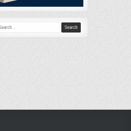
arch
r: