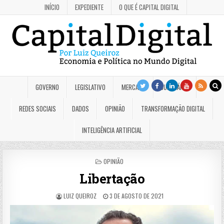
INÍCIO
EXPEDIENTE
O QUE É CAPITAL DIGITAL
GOVERNO
LEGISLATIVO
MERCADO
JUDICIÁRIO
REDES SOCIAIS
DADOS
OPINIÃO
TRANSFORMAÇÃO DIGITAL
INTELIGÊNCIA ARTIFICIAL
POSTED
OPINIÃO
IN
Libertação
LUIZ QUEIROZ
3 DE AGOSTO DE 2021