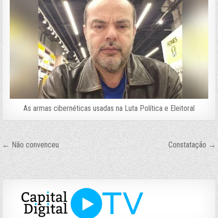
As armas cibernéticas usadas na Luta Política e Eleitoral
Navegação
← Não convenceu
Constatação →
de
Post