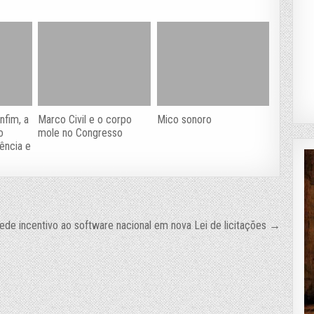
nfim, a
Marco Civil e o corpo
Mico sonoro
o
mole no Congresso
ência e
de incentivo ao software nacional em nova Lei de licitações →