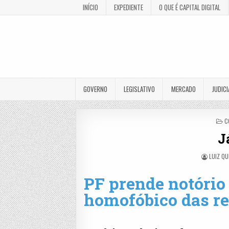
INÍCIO
EXPEDIENTE
O QUE É CAPITAL DIGITAL
GOVERNO
LEGISLATIVO
MERCADO
JUDICI
P
C
I
J
LUIZ QU
PF prende notório 
homofóbico das re