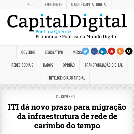
INÍCIO
EXPEDIENTE
O QUE É CAPITAL DIGITAL
GOVERNO
LEGISLATIVO
MERCADO
JUDICIÁRIO
REDES SOCIAIS
DADOS
OPINIÃO
TRANSFORMAÇÃO DIGITAL
INTELIGÊNCIA ARTIFICIAL
POSTED
GOVERNO
IN
ITI dá novo prazo para migração
da infraestrutura de rede de
carimbo do tempo