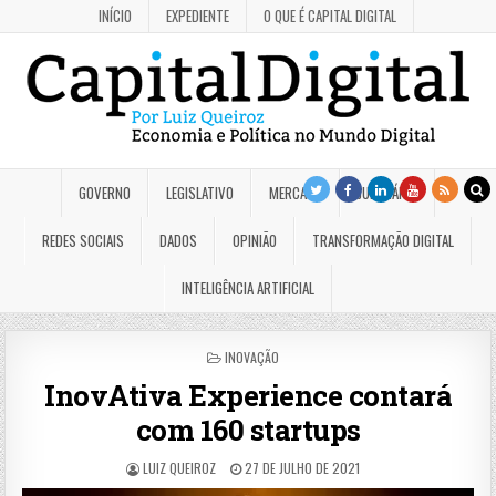
INÍCIO
EXPEDIENTE
O QUE É CAPITAL DIGITAL
GOVERNO
LEGISLATIVO
MERCADO
JUDICIÁRIO
REDES SOCIAIS
DADOS
OPINIÃO
TRANSFORMAÇÃO DIGITAL
INTELIGÊNCIA ARTIFICIAL
POSTED
INOVAÇÃO
IN
InovAtiva Experience contará
com 160 startups
LUIZ QUEIROZ
27 DE JULHO DE 2021