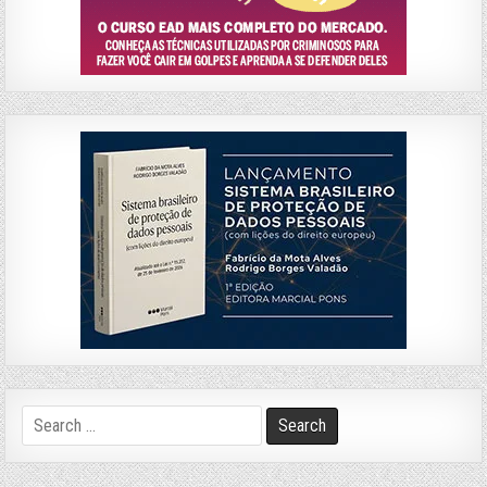
Search
for: