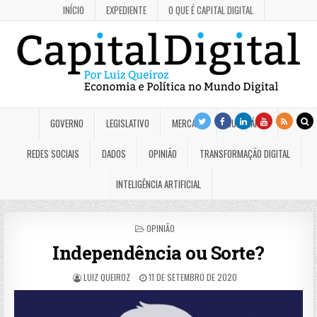
INÍCIO
EXPEDIENTE
O QUE É CAPITAL DIGITAL
GOVERNO
LEGISLATIVO
MERCADO
JUDICIÁRIO
REDES SOCIAIS
DADOS
OPINIÃO
TRANSFORMAÇÃO DIGITAL
INTELIGÊNCIA ARTIFICIAL
POSTED
OPINIÃO
IN
Independência ou Sorte?
LUIZ QUEIROZ
11 DE SETEMBRO DE 2020