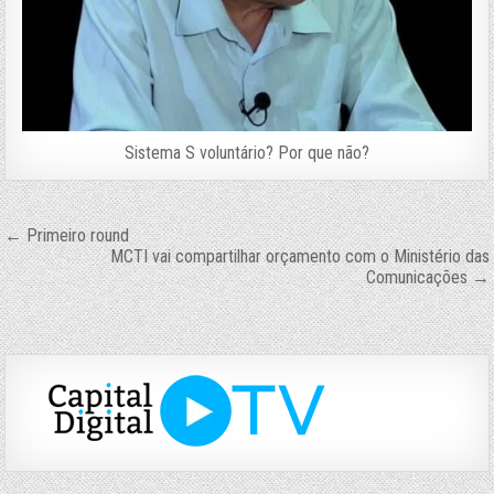
Sistema S voluntário? Por que não?
Navegação
← Primeiro round
MCTI vai compartilhar orçamento com o Ministério das
de
Comunicações →
Post