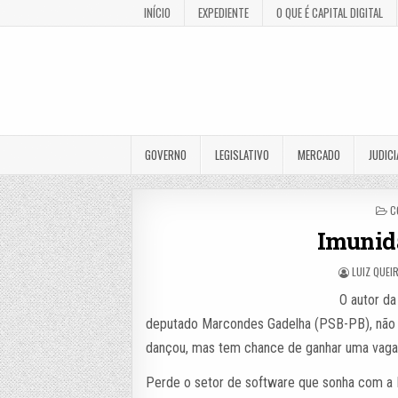
INÍCIO
EXPEDIENTE
O QUE É CAPITAL DIGITAL
GOVERNO
LEGISLATIVO
MERCADO
JUDICI
P
C
I
Imunid
LUIZ QUEI
O autor da
deputado Marcondes Gadelha (PSB-PB), não s
dançou, mas tem chance de ganhar uma vaga 
Perde o setor de software que sonha com a PE