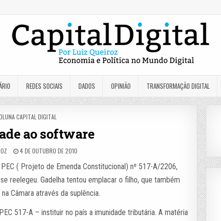
ÁRIO
REDES SOCIAIS
DADOS
OPINIÃO
TRANSFORMAÇÃO DIGITAL
OSTED
OLUNA CAPITAL DIGITAL
N
ade ao software
ROZ
4 DE OUTUBRO DE 2010
 PEC ( Projeto de Emenda Constitucional) nº 517-A/2206,
e reelegeu. Gadelha tentou emplacar o filho, que também
na Câmara através da suplência.
C 517-A – instituir no país a imunidade tributária. A matéria