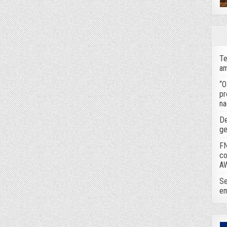
Te
am
“O
pr
na
De
ge
FN
co
A
Se
em