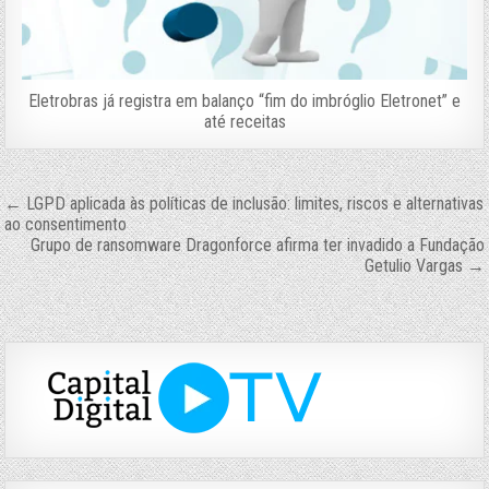
Eletrobras já registra em balanço “fim do imbróglio Eletronet” e
até receitas
Navegação
← LGPD aplicada às políticas de inclusão: limites, riscos e alternativas
ao consentimento
de
Grupo de ransomware Dragonforce afirma ter invadido a Fundação
Getulio Vargas →
Post