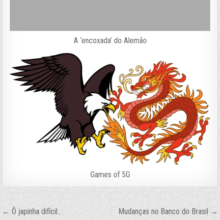
A ‘encoxada’ do Alemão
Games of 5G
Navegação
← Ô japinha difícil…
Mudanças no Banco do Brasil →