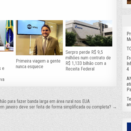
Pr
Mo
TC
Serpro perde R$ 9,5
milhões num contrato de
Fr
Primeira viagem a gente
R$ 1,133 bilhão com a
In
nunca esquece
s e
Receita Federal
4
AN
iva
at
Pa
Te
hão para fazer banda larga em área rural nos EUA
am
em janeiro deve ser feita de forma simplificada ou completa? →