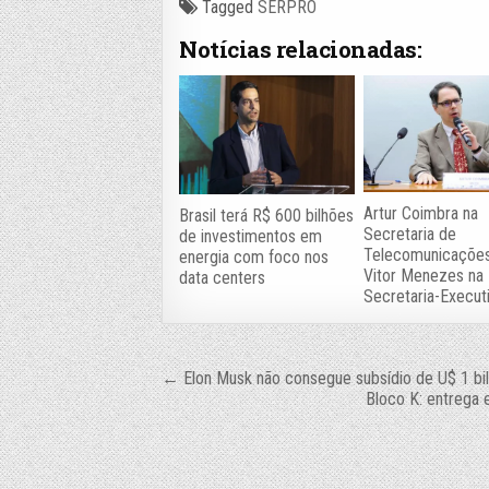
Tagged
SERPRO
Notícias relacionadas:
Artur Coimbra na
Brasil terá R$ 600 bilhões
Secretaria de
de investimentos em
Telecomunicaçõe
energia com foco nos
Vitor Menezes na
data centers
Secretaria-Execut
Navegação
← Elon Musk não consegue subsídio de U$ 1 bil
Bloco K: entrega 
de
Post