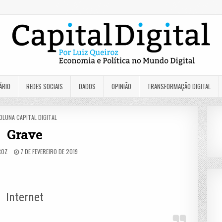
ÁRIO
REDES SOCIAIS
DADOS
OPINIÃO
TRANSFORMAÇÃO DIGITAL
OSTED
OLUNA CAPITAL DIGITAL
N
Grave
ROZ
7 DE FEVEREIRO DE 2019
Internet