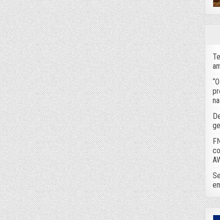
Te
am
“O
pr
na
De
ge
FN
co
A
Se
em