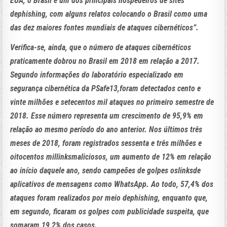
EUA, o Brasil é um dos principais hospedeiros de sites
dephishing, com alguns relatos colocando o Brasil como uma
das dez maiores fontes mundiais de ataques cibernéticos”.
Verifica-se, ainda, que o número de ataques cibernéticos
praticamente dobrou no Brasil em 2018 em relação a 2017.
Segundo informações do laboratório especializado em
segurança cibernética da PSafe13,foram detectados cento e
vinte milhões e setecentos mil ataques no primeiro semestre de
2018. Esse número representa um crescimento de 95,9% em
relação ao mesmo período do ano anterior. Nos últimos três
meses de 2018, foram registrados sessenta e três milhões e
oitocentos millinksmaliciosos, um aumento de 12% em relação
ao início daquele ano, sendo campeões de golpes oslinksde
aplicativos de mensagens como WhatsApp. Ao todo, 57,4% dos
ataques foram realizados por meio dephishing, enquanto que,
em segundo, ficaram os golpes com publicidade suspeita, que
somaram 19,2% dos casos.