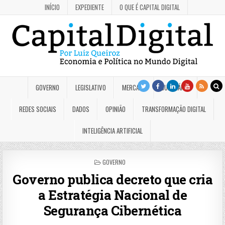
INÍCIO
EXPEDIENTE
O QUE É CAPITAL DIGITAL
GOVERNO
LEGISLATIVO
MERCADO
JUDICIÁRIO
REDES SOCIAIS
DADOS
OPINIÃO
TRANSFORMAÇÃO DIGITAL
INTELIGÊNCIA ARTIFICIAL
POSTED
GOVERNO
IN
Governo publica decreto que cria
a Estratégia Nacional de
Segurança Cibernética