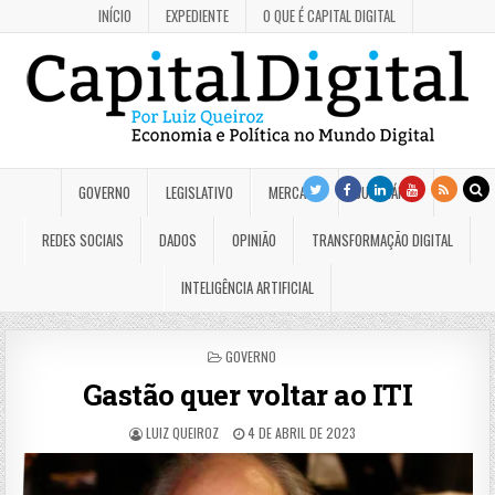
INÍCIO
EXPEDIENTE
O QUE É CAPITAL DIGITAL
GOVERNO
LEGISLATIVO
MERCADO
JUDICIÁRIO
REDES SOCIAIS
DADOS
OPINIÃO
TRANSFORMAÇÃO DIGITAL
INTELIGÊNCIA ARTIFICIAL
POSTED
GOVERNO
IN
Gastão quer voltar ao ITI
LUIZ QUEIROZ
4 DE ABRIL DE 2023