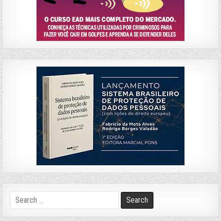
Search
for: