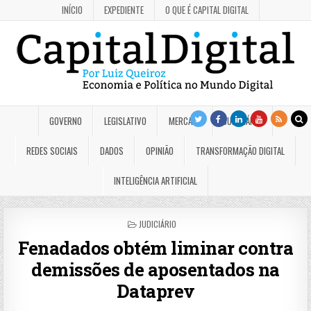
INÍCIO
EXPEDIENTE
O QUE É CAPITAL DIGITAL
GOVERNO
LEGISLATIVO
MERCADO
JUDICIÁRIO
REDES SOCIAIS
DADOS
OPINIÃO
TRANSFORMAÇÃO DIGITAL
INTELIGÊNCIA ARTIFICIAL
POSTED
JUDICIÁRIO
IN
Fenadados obtém liminar contra
demissões de aposentados na
Dataprev