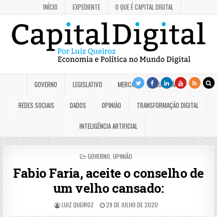
INÍCIO
EXPEDIENTE
O QUE É CAPITAL DIGITAL
GOVERNO
LEGISLATIVO
MERCADO
JUDICIÁRIO
REDES SOCIAIS
DADOS
OPINIÃO
TRANSFORMAÇÃO DIGITAL
INTELIGÊNCIA ARTIFICIAL
POSTED
GOVERNO
,
OPINIÃO
IN
Fabio Faria, aceite o conselho de
um velho cansado:
LUIZ QUEIROZ
29 DE JULHO DE 2020