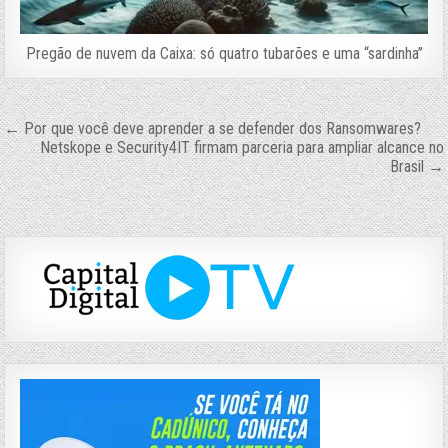
Pregão de nuvem da Caixa: só quatro tubarões e uma “sardinha”
Navegação
← Por que você deve aprender a se defender dos Ransomwares?
Netskope e Security4IT firmam parceria para ampliar alcance no
de
Brasil →
Post