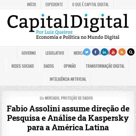
INÍCIO
EXPEDIENTE
O QUE É CAPITAL DIGITAL
GOVERNO
LEGISLATIVO
MERCADO
JUDICIÁRIO
REDES SOCIAIS
DADOS
OPINIÃO
TRANSFORMAÇÃO DIGITAL
INTELIGÊNCIA ARTIFICIAL
POSTED
MERCADO
,
PROTEÇÃO DE DADOS
IN
Fabio Assolini assume direção de
Pesquisa e Análise da Kaspersky
para a América Latina