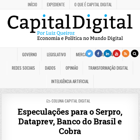
INÍCIO
EXPEDIENTE
O QUE É CAPITAL DIGITAL
GOVERNO
LEGISLATIVO
MERCADO
JUDICIÁRIO
REDES SOCIAIS
DADOS
OPINIÃO
TRANSFORMAÇÃO DIGITAL
INTELIGÊNCIA ARTIFICIAL
POSTED
COLUNA CAPITAL DIGITAL
IN
Especulações para o Serpro,
Dataprev, Banco do Brasil e
Cobra