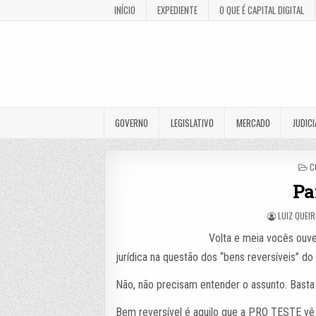
INÍCIO
EXPEDIENTE
O QUE É CAPITAL DIGITAL
GOVERNO
LEGISLATIVO
MERCADO
JUDICI
P
C
I
Pa
LUIZ QUEI
Volta e meia vocês ouve
jurídica na questão dos “bens reversíveis” d
Não, não precisam entender o assunto. Bast
Bem reversível é aquilo que a PRO TESTE vê 