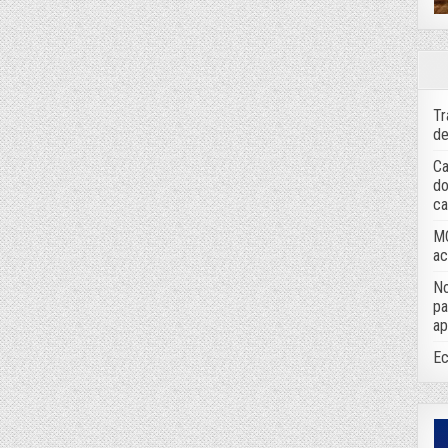
Tr
de
Ca
do
ca
MC
ac
No
pa
ap
Ec