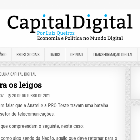
ÁRIO
REDES SOCIAIS
DADOS
OPINIÃO
TRANSFORMAÇÃO DIGITAL
OSTED
OLUNA CAPITAL DIGITAL
N
ra os leigos
ROZ
20 DE OUTUBRO DE 2011
m falar que a Anatel e a PRO Teste travam uma batalha
o setor de telecomunicações.
a que compreendam o seguinte, neste caso:
como algo sendo da Nação, aquilo que deve retornar para o