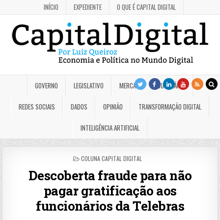
INÍCIO
EXPEDIENTE
O QUE É CAPITAL DIGITAL
GOVERNO
LEGISLATIVO
MERCADO
JUDICIÁRIO
REDES SOCIAIS
DADOS
OPINIÃO
TRANSFORMAÇÃO DIGITAL
INTELIGÊNCIA ARTIFICIAL
POSTED
COLUNA CAPITAL DIGITAL
IN
Descoberta fraude para não
pagar gratificação aos
funcionários da Telebras