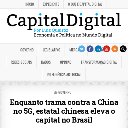
INÍCIO
EXPEDIENTE
O QUE É CAPITAL DIGITAL
GOVERNO
LEGISLATIVO
MERCADO
JUDICIÁRIO
REDES SOCIAIS
DADOS
OPINIÃO
TRANSFORMAÇÃO DIGITAL
INTELIGÊNCIA ARTIFICIAL
POSTED
GOVERNO
IN
Enquanto trama contra a China
no 5G, estatal chinesa eleva o
capital no Brasil