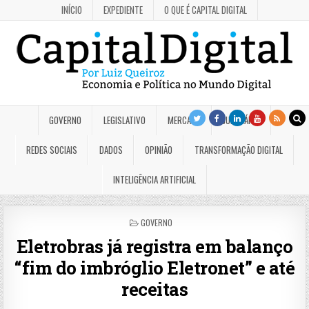
INÍCIO
EXPEDIENTE
O QUE É CAPITAL DIGITAL
GOVERNO
LEGISLATIVO
MERCADO
JUDICIÁRIO
REDES SOCIAIS
DADOS
OPINIÃO
TRANSFORMAÇÃO DIGITAL
INTELIGÊNCIA ARTIFICIAL
POSTED
GOVERNO
IN
Eletrobras já registra em balanço
“fim do imbróglio Eletronet” e até
receitas