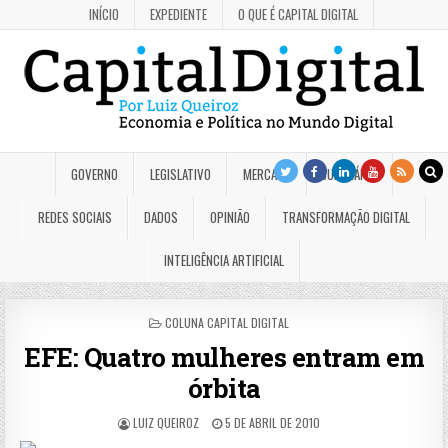
INÍCIO
EXPEDIENTE
O QUE É CAPITAL DIGITAL
GOVERNO
LEGISLATIVO
MERCADO
JUDICIÁRIO
REDES SOCIAIS
DADOS
OPINIÃO
TRANSFORMAÇÃO DIGITAL
INTELIGÊNCIA ARTIFICIAL
POSTED
COLUNA CAPITAL DIGITAL
IN
EFE: Quatro mulheres entram em
órbita
LUIZ QUEIROZ
5 DE ABRIL DE 2010