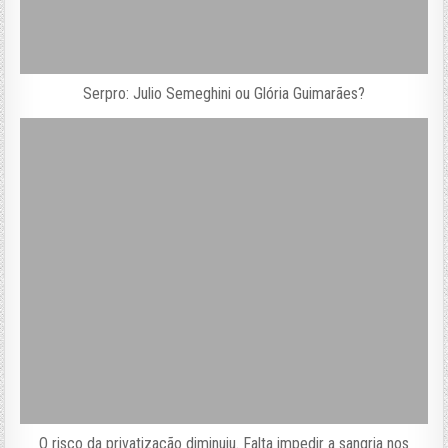
Serpro: Julio Semeghini ou Glória Guimarães?
O risco da privatização diminuiu. Falta impedir a sangria nos