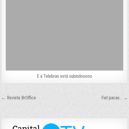
E a Telebras está subindooooo
Navegação
← Revista BrOffice
Fiel pacas… →
de
Post