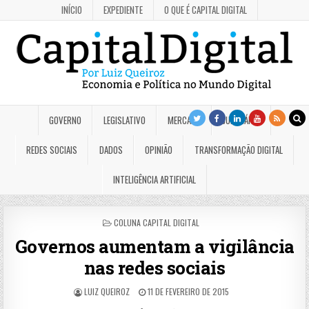
INÍCIO
EXPEDIENTE
O QUE É CAPITAL DIGITAL
GOVERNO
LEGISLATIVO
MERCADO
JUDICIÁRIO
REDES SOCIAIS
DADOS
OPINIÃO
TRANSFORMAÇÃO DIGITAL
INTELIGÊNCIA ARTIFICIAL
POSTED
COLUNA CAPITAL DIGITAL
IN
Governos aumentam a vigilância
nas redes sociais
LUIZ QUEIROZ
11 DE FEVEREIRO DE 2015