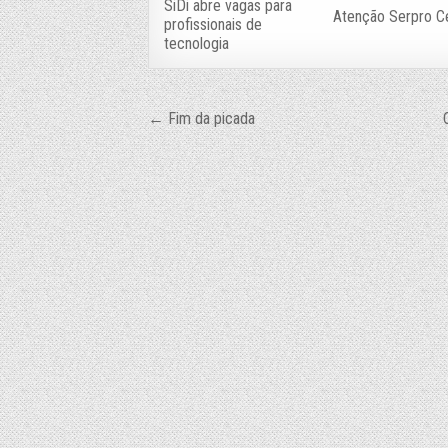
SiDi abre vagas para
Atenção Serpro Ce
profissionais de
tecnologia
Navegação
← Fim da picada
de
Post