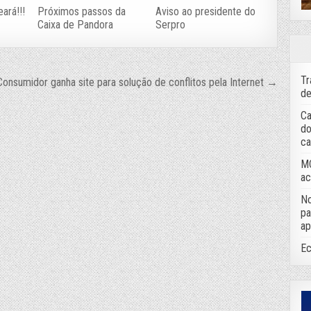
ará!!!
Próximos passos da
Aviso ao presidente do
Caixa de Pandora
Serpro
Tr
Consumidor ganha site para solução de conflitos pela Internet →
de
Ca
do
ca
MC
ac
No
pa
ap
Ec