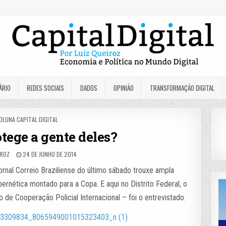
ÁRIO
REDES SOCIAIS
DADOS
OPINIÃO
TRANSFORMAÇÃO DIGITAL
OSTED
OLUNA CAPITAL DIGITAL
N
tege a gente deles?
IROZ
24 DE JUNHO DE 2014
ornal Correio Braziliense do último sábado trouxe ampla
rnética montado para a Copa. E aqui no Distrito Federal, o
de Cooperação Policial Internacional – foi o entrevistado.