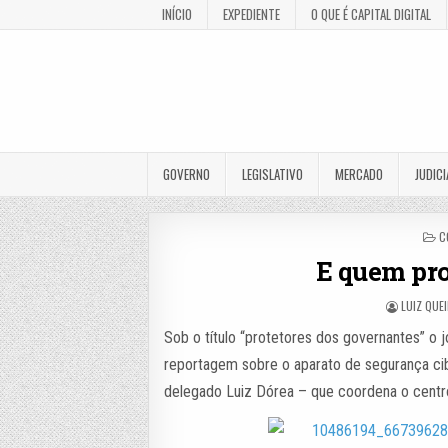
INÍCIO
EXPEDIENTE
O QUE É CAPITAL DIGITAL
GOVERNO
LEGISLATIVO
MERCADO
JUDICI
P
C
I
E quem pro
LUIZ QUE
Sob o título “protetores dos governantes” o j
reportagem sobre o aparato de segurança cibe
delegado Luiz Dórea – que coordena o centro 