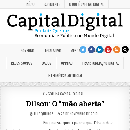
INÍCIO
EXPEDIENTE
O QUE É CAPITAL DIGITAL
GOVERNO
LEGISLATIVO
MERCADO
JUDICIÁRIO
REDES SOCIAIS
DADOS
OPINIÃO
TRANSFORMAÇÃO DIGITAL
INTELIGÊNCIA ARTIFICIAL
POSTED
COLUNA CAPITAL DIGITAL
IN
Dilson: O “mão aberta”
LUIZ QUEIROZ
23 DE NOVEMBRO DE 2010
Engana-se quem pensa que Dilson dos