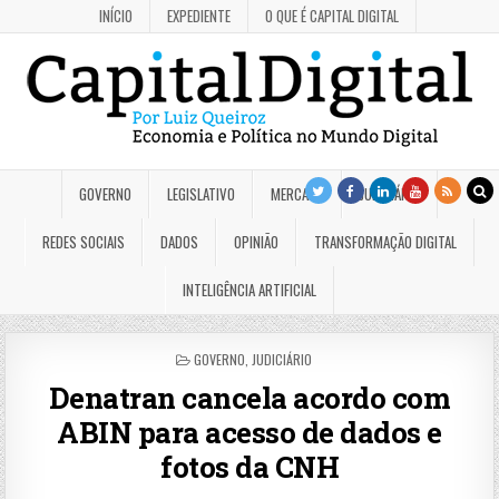
INÍCIO
EXPEDIENTE
O QUE É CAPITAL DIGITAL
GOVERNO
LEGISLATIVO
MERCADO
JUDICIÁRIO
REDES SOCIAIS
DADOS
OPINIÃO
TRANSFORMAÇÃO DIGITAL
INTELIGÊNCIA ARTIFICIAL
POSTED
GOVERNO
,
JUDICIÁRIO
IN
Denatran cancela acordo com
ABIN para acesso de dados e
fotos da CNH