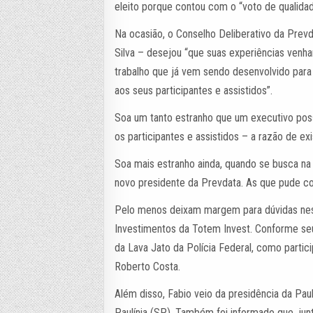
eleito porque contou com o “voto de qualidad
Na ocasião, o Conselho Deliberativo da Prev
Silva – desejou “que suas experiências venha
trabalho que já vem sendo desenvolvido para
aos seus participantes e assistidos”.
Soa um tanto estranho que um executivo poss
os participantes e assistidos – a razão de e
Soa mais estranho ainda, quando se busca na 
novo presidente da Prevdata. As que pude co
Pelo menos deixam margem para dúvidas nessa
Investimentos da Totem Invest. Conforme seu 
da Lava Jato da Polícia Federal, como parti
Roberto Costa.
Além disso, Fabio veio da presidência da Pau
Paulínia (SP). Também foi informado que, j