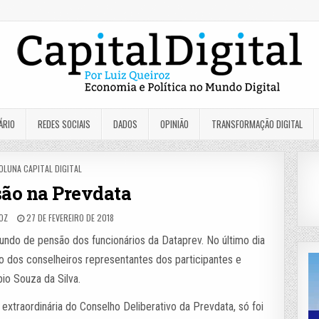
ÁRIO
REDES SOCIAIS
DADOS
OPINIÃO
TRANSFORMAÇÃO DIGITAL
OSTED
OLUNA CAPITAL DIGITAL
N
ão na Prevdata
ROZ
27 DE FEVEREIRO DE 2018
undo de pensão dos funcionários da Dataprev. No último dia
io dos conselheiros representantes dos participantes e
io Souza da Silva.
extraordinária do Conselho Deliberativo da Prevdata, só foi