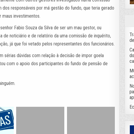
um dos responsáveis por má gestão do fundo, que teria gerado
r maus investimentos.
 senhor Fabio Souza da Silva de ser um mau gestor, ou
Tr
de noticiário e de relatório da uma comissão de inquérito,
de
ção, já que foi vetado pelos representantes dos funcionários.
Ca
do
am sérias dúvidas com relação à decisão de impor goela
ca
tou com o apoio dos participantes do fundo de pensão de
MC
ac
ninguém.
No
pa
ap
Ec