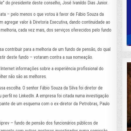
e” do presidente deste conselho, José Ivanildo Dias Junior.
data – pelo menos o que votou à favor de Fábio Souza da
m agregar valor à Diretoria Executiva, dando continuidade ao
 melhoria, cada vez mais, dos serviços oferecidos pelo fundo
a contribuir para a melhoria de um fundo de pensão, do qual
xistir deste fundo – votaram contra a sua nomeação.
Internet informações sobre a experiência profissional do
lher não são as melhores.
 escolha. O senhor Fábio Souza da Silva foi diretor de
perfil no LinkedIn. A empresa foi citada numa investigação
cipante de um esquema com o ex-diretor da Petrobras, Paulo
liprev – fundo de pensão dos funcionários públicos de
untamente com outros gestores investigados numa comissão