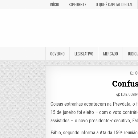
INÍCIO
EXPEDIENTE
O QUE É CAPITAL DIGITAL
GOVERNO
LEGISLATIVO
MERCADO
JUDICI
P
C
I
Confus
LUIZ QUEI
Coisas estranhas acontecem na Prevdata, o f
15 de janeiro foi eleito – com o voto contrár
assistidos – o novo presidente-executivo, Fab
Fábio, segundo informa a Ata da 159ª reunião 