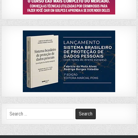
Search
for: