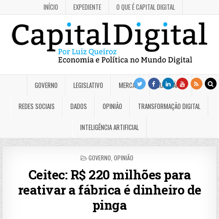
INÍCIO
EXPEDIENTE
O QUE É CAPITAL DIGITAL
GOVERNO
LEGISLATIVO
MERCADO
JUDICIÁRIO
REDES SOCIAIS
DADOS
OPINIÃO
TRANSFORMAÇÃO DIGITAL
INTELIGÊNCIA ARTIFICIAL
POSTED
GOVERNO
,
OPINIÃO
IN
Ceitec: R$ 220 milhões para
reativar a fábrica é dinheiro de
pinga