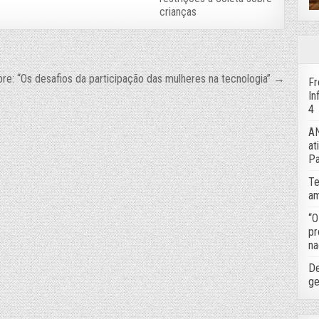
crianças
e: “Os desafios da participação das mulheres na tecnologia” →
Fr
In
4
AN
at
Pa
Te
am
“O
pr
na
De
ge