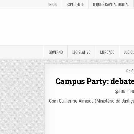
INÍCIO
EXPEDIENTE
O QUE É CAPITAL DIGITAL
GOVERNO
LEGISLATIVO
MERCADO
JUDICI
P
C
I
Campus Party: debate 
LUIZ QUE
Com Guilherme Almeida (Ministério da Justiç